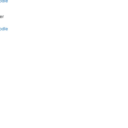
odle
er
odle