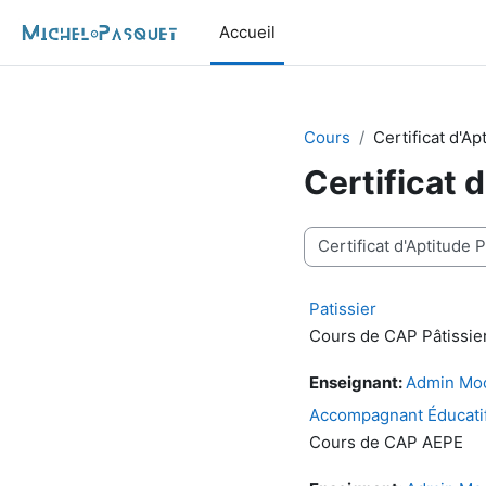
Passer au contenu principal
Accueil
Cours
Certificat d'A
Certificat 
Catégories de cours
Patissier
Cours de CAP Pâtissie
Enseignant:
Admin Mo
Accompagnant Éducatif
Cours de CAP AEPE